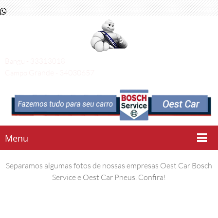
Bangu - 33313018
Grande - 34030657
Campo
Menu
Separamos algumas fotos de nossas empresas Oest Car Bosch
Service e Oest Car Pneus. Confira!