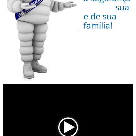
sua
e de sua
família!