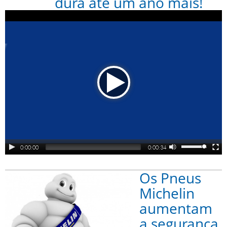
dura até um ano mais!
0:00:00
0:00:34
Os Pneus
Michelin
aumentam
a segurança