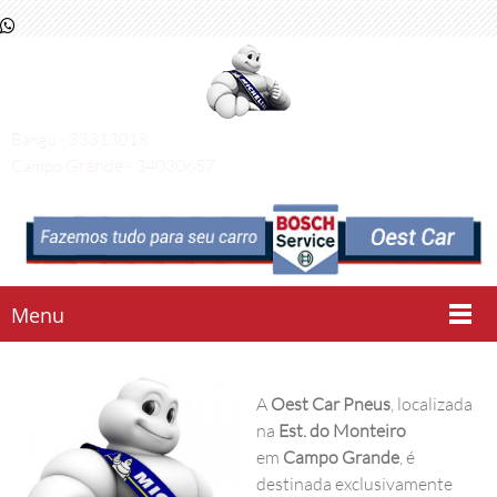
Bangu - 33313018
Grande - 34030657
Campo
Menu
A
Oest Car Pneus
, localizada
na
Est. do Monteiro
em
Campo Grande
, é
destinada exclusivamente